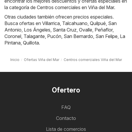
encontrar los mejores descuentos y ofertas especiales en
la categoría de Centros comerciales en Viña del Mar.
Otras ciudades también ofrecen precios especiales.
Busca ofertas en
Villarrica
,
Talcahuano
,
Quilpué
,
San
Antonio
,
Los Ángeles
,
Santa Cruz
,
Ovalle
,
Peñaflor
,
Coronel
,
Talagante
,
Pucón
,
San Bernardo
,
San Felipe
,
La
Pintana
,
Quillota
.
Inicio
Ofertas Viña del Mar
Centros comerciales Viña del Mar
Ofertero
FAQ
Contacto
Lista de comercios