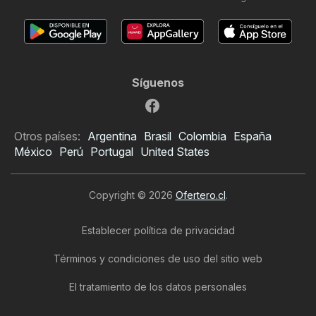
Síguenos
Otros países:
Argentina
Brasil
Colombia
España
México
Perú
Portugal
United States
Copyright © 2026
Ofertero.cl
.
Establecer política de privacidad
Términos y condiciones de uso del sitio web
El tratamiento de los datos personales
Folleto de Unimarc