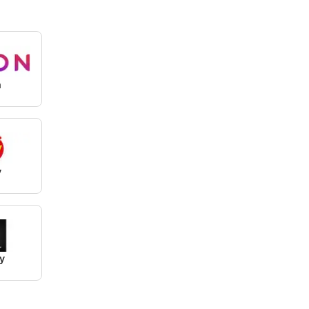
n
y
y