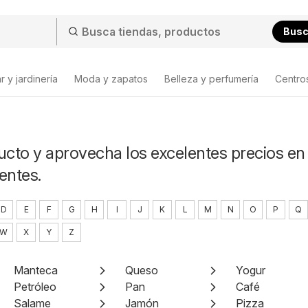
Bus
 y jardinería
Moda y zapatos
Belleza y perfumería
Centro
ucto y aprovecha los excelentes precios en 
entes.
D
E
F
G
H
I
J
K
L
M
N
O
P
Q
W
X
Y
Z
Manteca
Queso
Yogur
Petróleo
Pan
Café
Salame
Jamón
Pizza