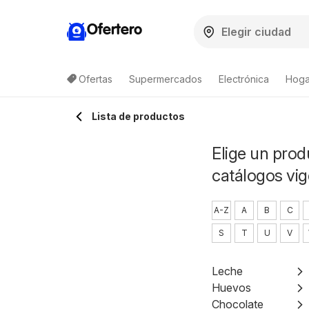
Ofertero
Ofertas
Supermercados
Electrónica
Hogar
Lista de productos
Lista de productos
Elige un prod
catálogos vig
A-Z
A
B
C
S
T
U
V
Leche
Huevos
Chocolate