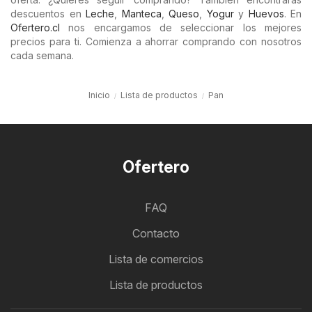
descuentos en
Leche
,
Manteca
,
Queso
,
Yogur
y
Huevos
. En
Ofertero.cl
nos encargamos de seleccionar los mejores
precios para ti. Comienza a ahorrar comprando con nosotros
cada semana.
Inicio
Lista de productos
Pan
Ofertero
FAQ
Contacto
Lista de comercios
Lista de productos