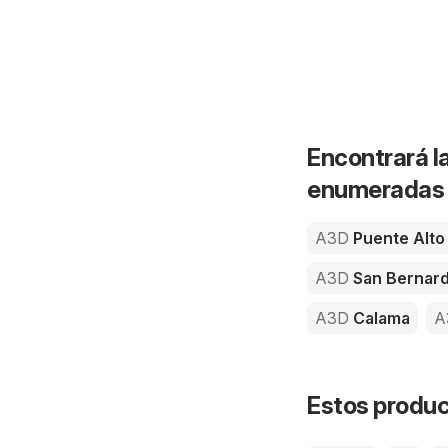
Encontrará l
enumeradas a
A3D
Puente Alto
A3D
San Bernar
A3D
Calama
A
Estos product