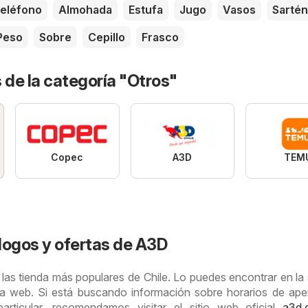
eléfono
Almohada
Estufa
Jugo
Vasos
Sartén
Peso
Sobre
Cepillo
Frasco
 de la categoría "Otros"
Copec
A3D
TEM
logos y ofertas de A3D
las tienda más populares de Chile. Lo puedes encontrar en la
a web. Si está buscando información sobre horarios de ape
articular, recomendamos visitar el sitio web oficial
a3d.c