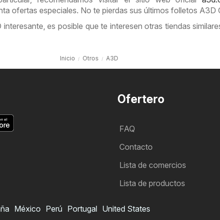
ta ofertas especiales. No te pierdas sus últimos folletos A3D 
interesante, es posible que te interesen otras tiendas similar
Inicio
Otros
A3D
Ofertero
FAQ
Contacto
Lista de comercios
Lista de productos
aña
México
Perú
Portugal
United States