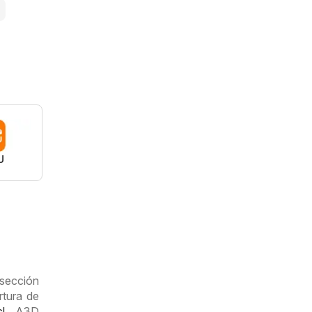
U
 sección
rtura de
l
. A3D