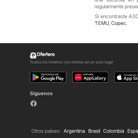
regularmente presen
Si encontraste A3D 
TEMU
,
Copec
.
Ofertero
Todos los folletos con ofertas en un solo lugar
Síguenos
Otros países:
Argentina
Brasil
Colombia
Esp