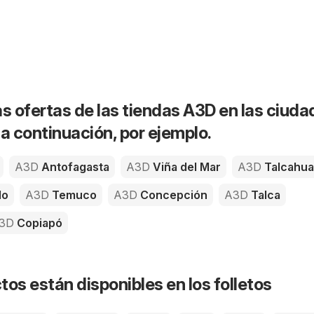
as ofertas de las tiendas A3D en las ciuda
 continuación, por ejemplo.
A3D
Antofagasta
A3D
Viña del Mar
A3D
Talcahu
do
A3D
Temuco
A3D
Concepción
A3D
Talca
3D
Copiapó
os están disponibles en los folletos