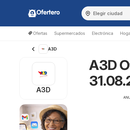
Ofertero
Ofertas
Supermercados
Electrónica
Hogar
A3D
A3D Of
31.08.
A3D
AN