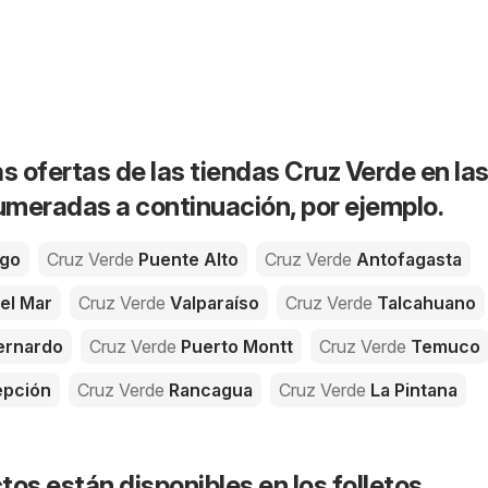
s ofertas de las tiendas Cruz Verde en la
meradas a continuación, por ejemplo.
ago
Cruz Verde
Puente Alto
Cruz Verde
Antofagasta
el Mar
Cruz Verde
Valparaíso
Cruz Verde
Talcahuano
ernardo
Cruz Verde
Puerto Montt
Cruz Verde
Temuco
pción
Cruz Verde
Rancagua
Cruz Verde
La Pintana
os están disponibles en los folletos