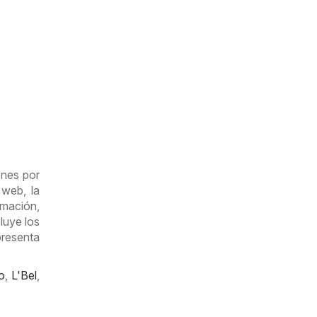
ones por
 web, la
rmación,
luye los
presenta
o
,
L'Bel
,