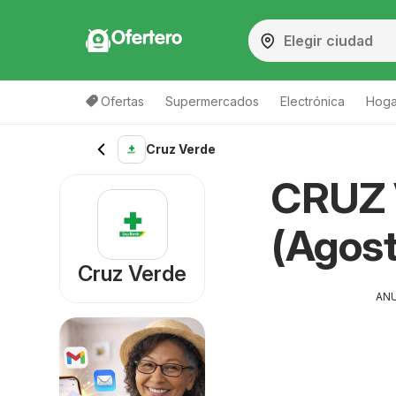
Ofertero
Ofertas
Supermercados
Electrónica
Hogar
Cruz Verde
CRUZ 
(Agos
Cruz Verde
AN