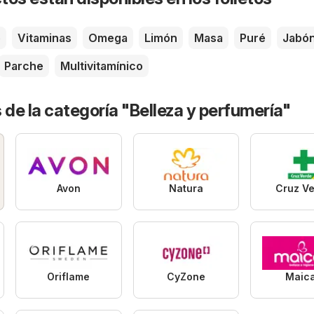
é
Vitaminas
Omega
Limón
Masa
Puré
Jabó
Parche
Multivitamínico
 de la categoría "Belleza y perfumería"
Avon
Natura
Cruz V
Oriflame
CyZone
Maic