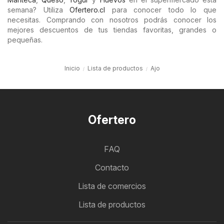
semana? Utiliza
Ofertero.cl
para conocer todo lo que
necesitas. Comprando con nosotros podrás conocer los
mejores descuentos de tus tiendas favoritas, grandes o
pequeñas.
Inicio
Lista de productos
Ajo
Ofertero
FAQ
Contacto
Lista de comercios
Lista de productos