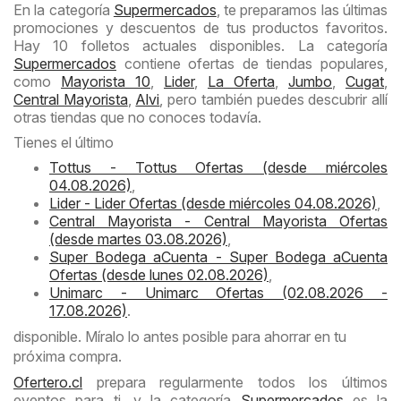
En la categoría
Supermercados
, te preparamos las últimas
promociones y descuentos de tus productos favoritos.
Hay 10 folletos actuales disponibles. La categoría
Supermercados
contiene ofertas de tiendas populares,
como
Mayorista 10
,
Lider
,
La Oferta
,
Jumbo
,
Cugat
,
Central Mayorista
,
Alvi
, pero también puedes descubrir allí
otras tiendas que no conoces todavía.
Tienes el último
Tottus - Tottus Ofertas (desde miércoles
04.08.2026)
,
Lider - Lider Ofertas (desde miércoles 04.08.2026)
,
Central Mayorista - Central Mayorista Ofertas
(desde martes 03.08.2026)
,
Super Bodega aCuenta - Super Bodega aCuenta
Ofertas (desde lunes 02.08.2026)
,
Unimarc - Unimarc Ofertas (02.08.2026 -
17.08.2026)
.
disponible. Míralo lo antes posible para ahorrar en tu
próxima compra.
Ofertero.cl
prepara regularmente todos los últimos
eventos para ti, y la categoría
Supermercados
es la