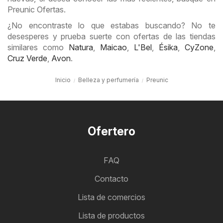
Preunic Ofertas.
¿No encontraste lo que estabas buscando? No te
desesperes y prueba suerte con ofertas de las tiendas
similares como
Natura
,
Maicao
,
L'Bel
,
Ésika
,
CyZone
,
Cruz Verde
,
Avon
.
Inicio
Belleza y perfumería
Preunic
Ofertero
FAQ
Contacto
Lista de comercios
Lista de productos