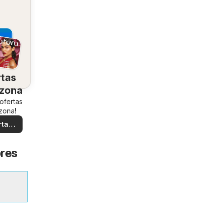
rtas
 zona
 ofertas
zona!
rtas
ales
ores