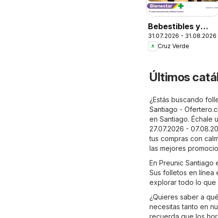
Bebestibles y
31.07.2026 - 31.08.2026
Snacks
Cruz Verde
Últimos catá
¿Estás buscando folle
Santiago - Ofertero.c
en Santiago. Échale u
27.07.2026 - 07.08.2
tus compras con calm
las mejores promoci
En Preunic Santiago 
Sus folletos en línea
explorar todo lo que 
¿Quieres saber a qué
necesitas tanto en nu
recuerda que los hor