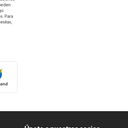
pueden
go.
s. Para
esitas,
rand