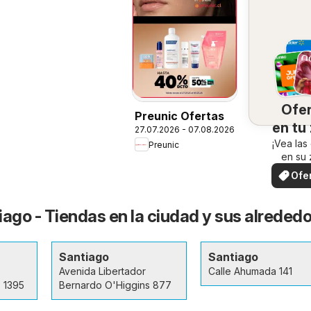
Ofe
Preunic Ofertas
en tu
27.07.2026 - 07.08.2026
¡Vea las
Preunic
en su 
Ofe
loc
iago - Tiendas en la ciudad y sus alreded
Santiago
Santiago
Avenida Libertador
Calle Ahumada 141
 1395
Bernardo O'Higgins 877