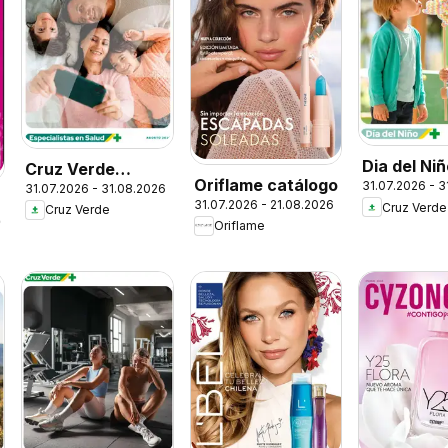
Dia del Ni
Cruz Verde
Oriflame catálogo
31.07.2026 - 
31.07.2026 - 31.08.2026
Descuentos
31.07.2026 - 21.08.2026
Cruz Verde
Cruz Verde
26
Oriflame