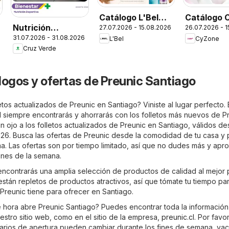
Catálogo L'Bel
Catálogo 
Nutrición
27.07.2026 - 15.08.2026
26.07.2026 - 
Campaña 13
Campaña 
31.07.2026 - 31.08.2026
Deportiva
L'Bel
CyZone
Cruz Verde
logos y ofertas de Preunic Santiago
tos actualizados de Preunic en Santiago? Viniste al lugar perfecto. 
l
siempre encontrarás y ahorrarás con los folletos más nuevos de P
n ojo a los folletos actualizados de Preunic en Santiago, válidos de
026. Busca las ofertas de Preunic desde la comodidad de tu casa y p
a. Las ofertas son por tiempo limitado, así que no dudes más y apr
ones de la semana.
encontrarás una amplia selección de productos de calidad al mejor 
 están repletos de productos atractivos, así que tómate tu tiempo pa
Preunic tiene para ofrecer en Santiago.
 hora abre Preunic Santiago? Puedes encontrar toda la informació
estro sitio web, como en el sitio de la empresa,
preunic.cl
. Por favor
arios de apertura pueden cambiar durante los fines de semana, va