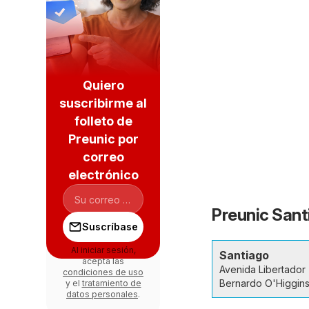
Quiero
suscribirme al
folleto de
Preunic por
correo
electrónico
Preunic Sant
Suscríbase
Al iniciar sesión,
Santiago
acepta las
Avenida Libertador
condiciones de uso
Bernardo O'Higgins
y el
tratamiento de
datos personales
.