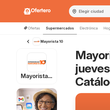
Ofertero
Ofertas
Supermercados
Electrónica
Hog
Lista de productos
Mayorista 10
Mayori
jueves
Mayorista 10
Catál