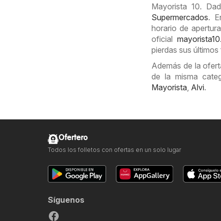
Mayorista 10. Dad
Supermercados
. E
horario de apertura
oficial
mayorista10.
pierdas sus últimos 
Además de la ofert
de la misma cate
Mayorista
,
Alvi
.
Ofertero
Todos los folletos con ofertas en un solo lugar
Síguenos