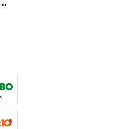
ión
o