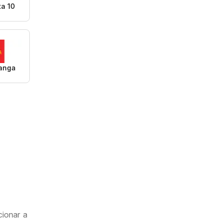
ta 10
anga
cionar a