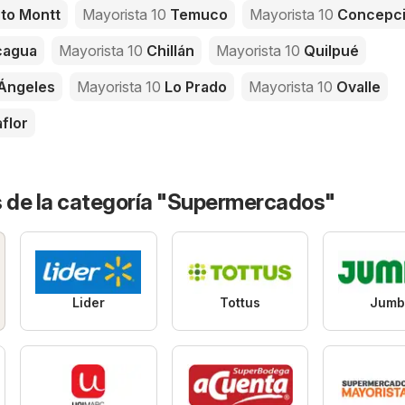
to Montt
Mayorista 10
Temuco
Mayorista 10
Concepc
cagua
Mayorista 10
Chillán
Mayorista 10
Quilpué
Ángeles
Mayorista 10
Lo Prado
Mayorista 10
Ovalle
flor
s de la categoría "Supermercados"
Lider
Tottus
Jumb