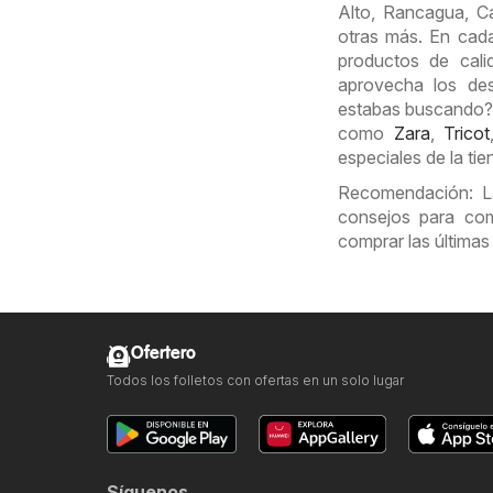
Alto, Rancagua, C
otras más. En cad
productos de cal
aprovecha los des
estabas buscando? N
como
Zara
,
Tricot
especiales de la ti
Recomendación: La
consejos para com
comprar las últimas
Ofertero
Todos los folletos con ofertas en un solo lugar
Síguenos