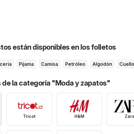
os están disponibles en los folletos
ceria
Pijama
Camisa
Petróleo
Algodón
Cuell
 de la categoría "Moda y zapatos"
Tricot
H&M
Zar