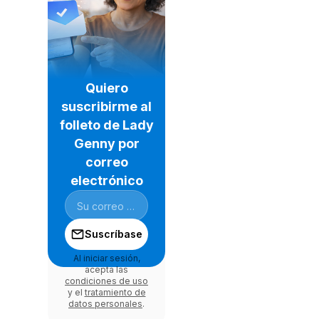
Quiero
suscribirme al
folleto de Lady
Genny por
correo
electrónico
Suscríbase
Al iniciar sesión,
acepta las
condiciones de uso
y el
tratamiento de
datos personales
.