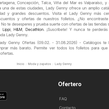
artagena, Concepción, Talca, Viña del Mar es Valparaíso, 
a una de estas ciudades, Lady Genny ofrece un amplio cat
idad y grandes descuentos. Visita el Lady Genny más ce
cuentos y ofertas de nuestros folletos. ¿No encontraste
o te desesperes y prueba suerte con ofertas de las tiendas s
,
Lippi
,
H&M
,
Decathlon
. ¡Suscribete! Y nunca te perderás
enda Lady Genny.
dy Genny Ofertas (09.02. - 31.08.2026) - Catálogos te b
prar más barato. Permite ver todos los folletos para que
 ofertas.
Inicio
Moda y zapatos
Lady Genny
Ofertero
FAQ
Contacto