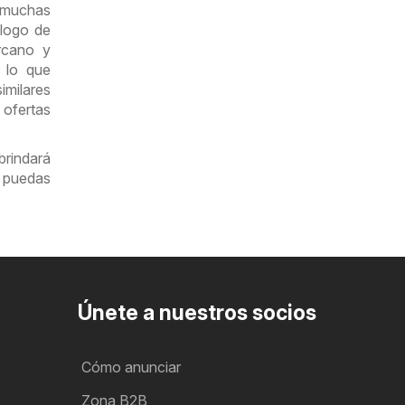
y muchas
álogo de
rcano y
 lo que
imilares
 ofertas
rindará
 puedas
Únete a nuestros socios
Cómo anunciar
Zona B2B