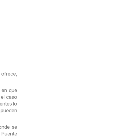
 ofrece,
n en que
 el caso
entes lo
 pueden
donde se
 Puente