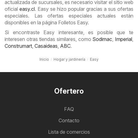
actualizada de sucursales, es necesario visitar el sitio web
oficial
easy.cl
. Easy se hizo popular gracias a sus ofertas
especiales. Las ofertas especiales actuales están
disponibles en la página Folletos Easy.
Si encontraste Easy interesante, es posible que te
interesen otras tiendas similares, como
Sodimac
,
Imperial
,
Construmart
,
Casaideas
,
ABC
.
Inicio
Hogar y jardinería
Easy
Ofertero
FAQ
Contacto
Lista de comercios