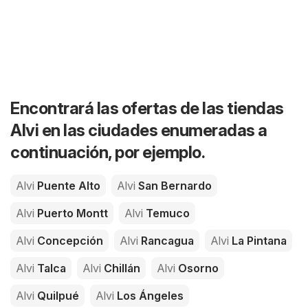
Encontrará las ofertas de las tiendas
Alvi en las ciudades enumeradas a
continuación, por ejemplo.
Alvi
Puente Alto
Alvi
San Bernardo
Alvi
Puerto Montt
Alvi
Temuco
Alvi
Concepción
Alvi
Rancagua
Alvi
La Pintana
Alvi
Talca
Alvi
Chillán
Alvi
Osorno
Alvi
Quilpué
Alvi
Los Ángeles