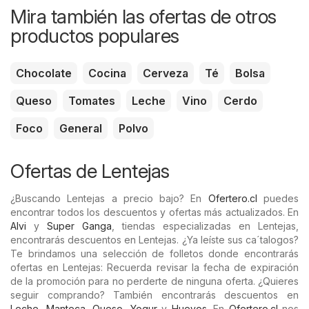
Mira también las ofertas de otros
productos populares
Chocolate
Cocina
Cerveza
Té
Bolsa
Queso
Tomates
Leche
Vino
Cerdo
Foco
General
Polvo
Ofertas de Lentejas
¿Buscando Lentejas a precio bajo? En
Ofertero.cl
puedes
encontrar todos los descuentos y ofertas más actualizados. En
Alvi
y
Super Ganga
, tiendas especializadas en Lentejas,
encontrarás descuentos en Lentejas. ¿Ya leíste sus ca´talogos?
Te brindamos una selección de folletos donde encontrarás
ofertas en Lentejas: Recuerda revisar la fecha de expiración
de la promoción para no perderte de ninguna oferta. ¿Quieres
seguir comprando? También encontrarás descuentos en
Leche
,
Manteca
,
Queso
,
Yogur
y
Huevos
. En
Ofertero.cl
nos