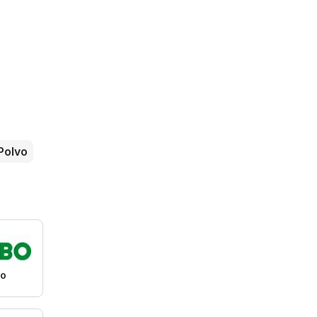
Polvo
o