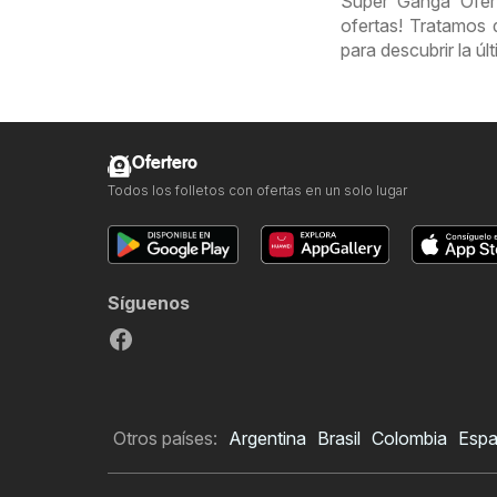
Super Ganga Ofert
ofertas! Tratamos d
para descubrir la ú
Ofertero
Todos los folletos con ofertas en un solo lugar
Síguenos
Otros países:
Argentina
Brasil
Colombia
Esp