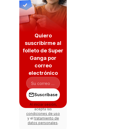
Quiero
suscribirme al
folleto de Super
Ganga por
correo
electrónico
Suscríbase
Al iniciar sesión,
acepta las
condiciones de uso
y el
tratamiento de
datos personales
.