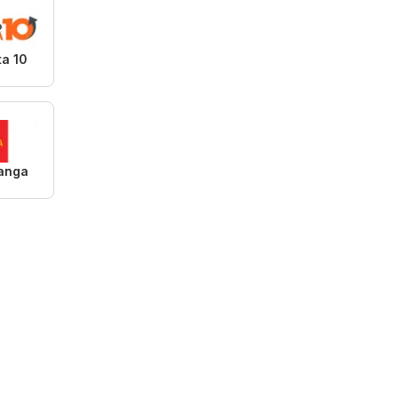
ta 10
anga