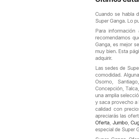
Cuando se habla d
Super Ganga. Lo pu
Para información 
recomendamos que l
Ganga, es mejor se
muy bien. Esta pá
adquirir.
Las sedes de Super
comodidad. Alguna
Osorno, Santiag
Concepción, Talca,
una amplia selecció
y saca provecho a 
calidad con preci
apreciarás las ofe
Oferta
,
Jumbo
,
Cug
especial de Super 