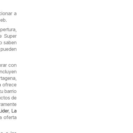
cionar a
eb.
ertura,
de Super
lo saben
e pueden
prar con
ncluyen
tagena,
a ofrece
u barrio
uctos de
ramente
Lider
,
La
a oferta