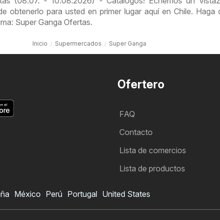
as (08.07. - 10.08.2026) - Catálogos! Echemos un vistaz
e obtenerlo para usted en primer lugar aquí en Chile. Haga c
ltima: Super Ganga Ofertas.
Inicio
Supermercados
Super Ganga
Ofertero
FAQ
Contacto
Lista de comercios
Lista de productos
aña
México
Perú
Portugal
United States
Folleto de Super Ganga