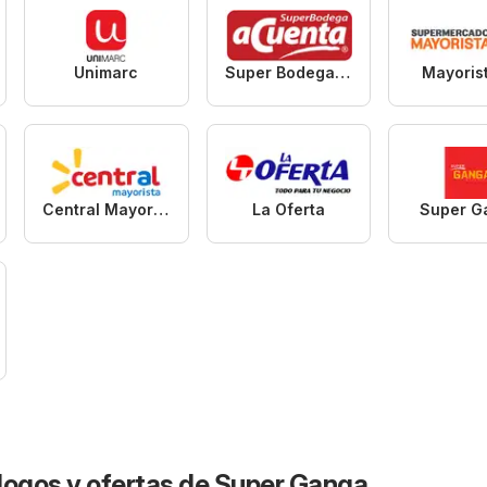
Unimarc
Super Bodega aCuenta
Mayoris
Central Mayorista
La Oferta
Super G
logos y ofertas de Super Ganga