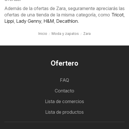
Además de la ofertas de Zara, seguramente apreciarás las
ofertas de una tienda de la misma categoría, como
Tricot
,
Lippi
,
Lady Genny
,
H&M
,
Decathlon
.
Inicio
Moda y zapatos
Zara
Ofertero
FAQ
Contacto
Lista de comercios
Lista de productos