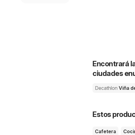
Encontrará la
ciudades enu
Decathlon
Viña d
Estos product
Cafetera
Coci