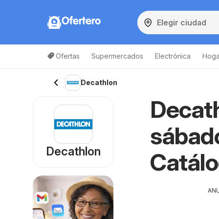
Ofertero
Ofertas
Supermercados
Electrónica
Hogar
Decathlon
Decath
sábado
Decathlon
Catál
AN