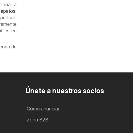
cionar a
apatos
.
ertura,
uramente
ibles en
ienda de
Únete a nuestros socios
Cómo anunciar
Zona B2B