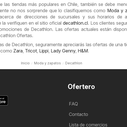
e las tiendas más populares en Chile, también se debe men
mente no nos sorprende que lo clasifiquemos como
Moda y z
acerca de direcciones de sucursales y sus horarios de ap
 verifiquen en el sitio oficial
decathlon.cl
. Los clientes seg
omociones de Decathlon. Las ofertas actuales están dispon
ecathlon Ofertas.
as de Decathlon, seguramente apreciarás las ofertas de una t
, como
Zara
,
Tricot
,
Lippi
,
Lady Genny
,
H&M
.
Inicio
Moda y zapatos
Decathlon
Ofertero
FAQ
Contacto
Lista de comercios