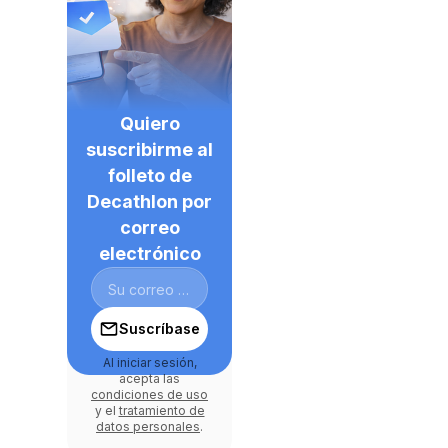
Quiero
suscribirme al
folleto de
Decathlon por
correo
electrónico
Suscríbase
Al iniciar sesión,
acepta las
condiciones de uso
y el
tratamiento de
datos personales
.