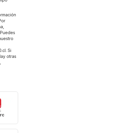
ormación
Por
na,
. Puedes
nuestro
o
.cl
. Si
Hay otras
,
rc