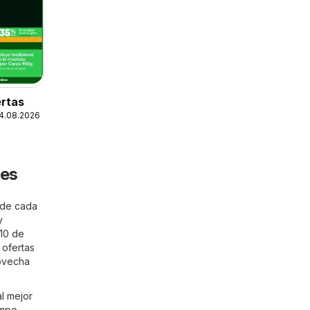
rtas
24.08.2026
les
nde cada
y
 10 de
 ofertas
rovecha
l mejor
empo