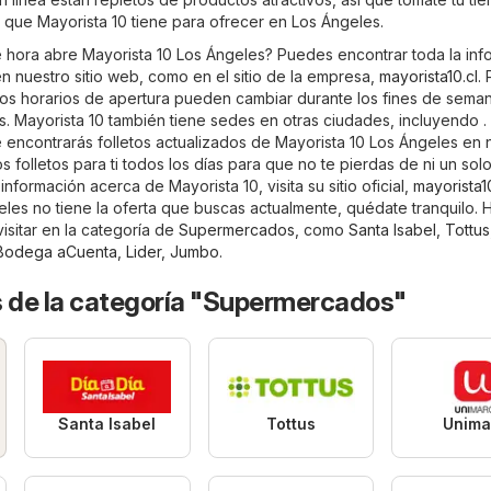
o que Mayorista 10 tiene para ofrecer en Los Ángeles.
 hora abre Mayorista 10 Los Ángeles? Puedes encontrar toda la inf
n nuestro sitio web, como en el sitio de la empresa,
mayorista10.cl
. 
los horarios de apertura pueden cambiar durante los fines de sema
s. Mayorista 10 también tiene sedes en otras ciudades, incluyendo 
 encontrarás folletos actualizados de Mayorista 10 Los Ángeles en 
s folletos para ti todos los días para que no te pierdas de ni un sol
nformación acerca de Mayorista 10, visita su sitio oficial,
mayorista10
les no tiene la oferta que buscas actualmente, quédate tranquilo. 
isitar en la categoría de
Supermercados
, como
Santa Isabel
,
Tottus
Bodega aCuenta
,
Lider
,
Jumbo
.
s de la categoría "Supermercados"
Santa Isabel
Tottus
Unima