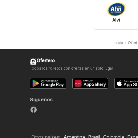
Alvi
Inicio
Ofert
Ofertero
Todos los folletos con ofertas en un solo lugar
Síguenos
Otros países:
Argentina
Brasil
Colombia
Esp