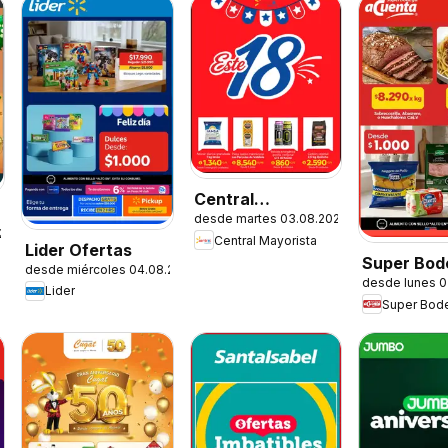
Central
desde martes 03.08.2026
Mayorista
.2026
Central Mayorista
Ofertas
Lider Ofertas
Super Bod
desde miércoles 04.08.2026
desde lunes 0
aCuenta O
Lider