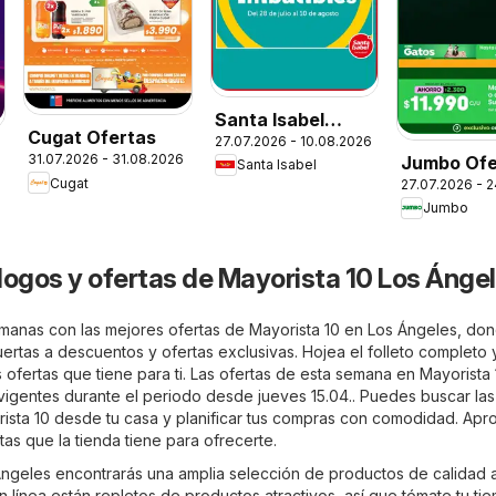
Santa Isabel
Cugat Ofertas
27.07.2026 - 10.08.2026
Ofertas
31.07.2026 - 31.08.2026
Jumbo Ofe
Santa Isabel
Cugat
27.07.2026 - 
Jumbo
logos y ofertas de Mayorista 10 Los Ánge
semanas con las mejores ofertas de Mayorista 10 en Los Ángeles, do
 puertas a descuentos y ofertas exclusivas. Hojea el folleto completo 
ofertas que tiene para ti. Las ofertas de esta semana en Mayorista
vigentes durante el periodo desde jueves 15.04.. Puedes buscar las
sta 10 desde tu casa y planificar tus compras con comodidad. Ap
tas que la tienda tiene para ofrecerte.
Ángeles encontrarás una amplia selección de productos de calidad a
en línea están repletos de productos atractivos, así que tómate tu ti