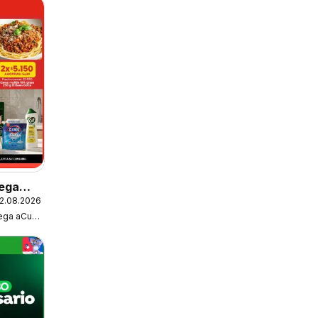
ega
2.08.2026
fertas
Super Bodega aCuenta