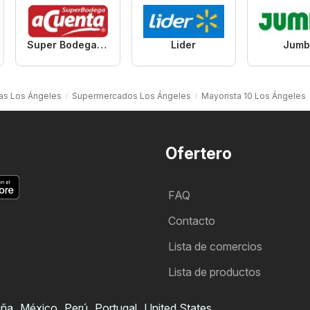
Super Bodega aCuenta
Lider
Jumb
as Los Ángeles
Supermercados Los Ángeles
Mayorista 10 Los Ángeles
Ofertero
FAQ
Contacto
Lista de comercios
Lista de productos
aña
México
Perú
Portugal
United States