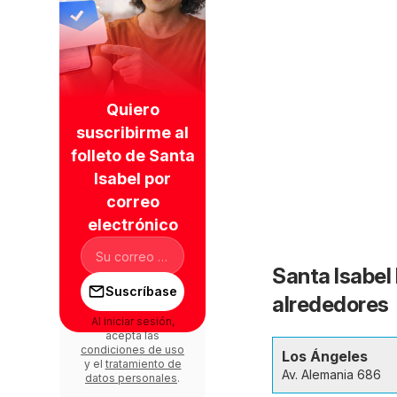
Quiero
suscribirme al
folleto de Santa
Isabel por
correo
electrónico
Santa Isabel 
Suscríbase
alrededores
Al iniciar sesión,
acepta las
condiciones de uso
Los Ángeles
y el
tratamiento de
Av. Alemania 686
datos personales
.