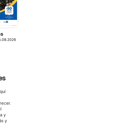
as
25.08.2026
es
quí
recer.
l
a y
ás y