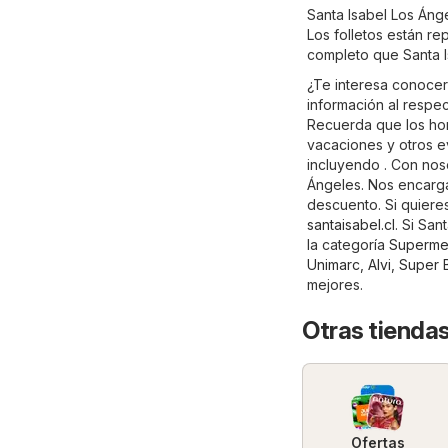
Santa Isabel Los Áng
Los folletos están r
completo que Santa I
¿Te interesa conocer
información al respec
Recuerda que los hor
vacaciones y otros e
incluyendo . Con noso
Ángeles. Nos encarga
descuento. Si quieres
santaisabel.cl
. Si San
la categoría
Superme
Unimarc
,
Alvi
,
Super 
mejores.
Otras tienda
Ofertas