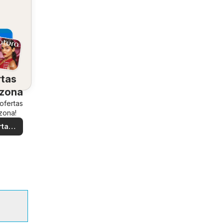
rtas
 zona
 ofertas
zona!
rtas
ales