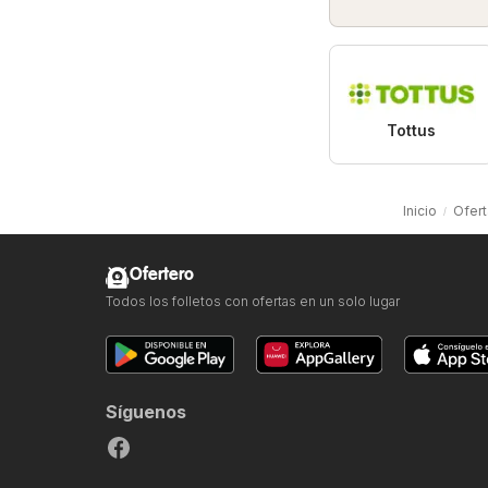
Tottus
Inicio
Ofer
Ofertero
Todos los folletos con ofertas en un solo lugar
Síguenos