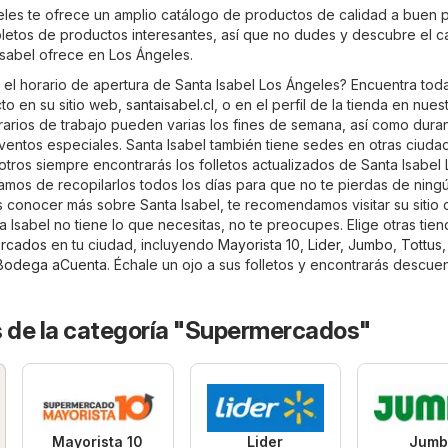
eles te ofrece un amplio catálogo de productos de calidad a buen p
epletos de productos interesantes, así que no dudes y descubre el c
sabel ofrece en Los Ángeles.
 el horario de apertura de Santa Isabel Los Ángeles? Encuentra toda
to en su sitio web,
santaisabel.cl
, o en el perfil de la tienda en nuestr
arios de trabajo pueden varias los fines de semana, así como duran
ventos especiales. Santa Isabel también tiene sedes en otras ciuda
tros siempre encontrarás los folletos actualizados de Santa Isabel 
mos de recopilarlos todos los días para que no te pierdas de ning
 conocer más sobre Santa Isabel, te recomendamos visitar su sitio of
ta Isabel no tiene lo que necesitas, no te preocupes. Elige otras tie
rcados
en tu ciudad, incluyendo
Mayorista 10
,
Lider
,
Jumbo
,
Tottus
,
Bodega aCuenta
. Échale un ojo a sus folletos y encontrarás descue
s de la categoría "Supermercados"
Mayorista 10
Lider
Jumb