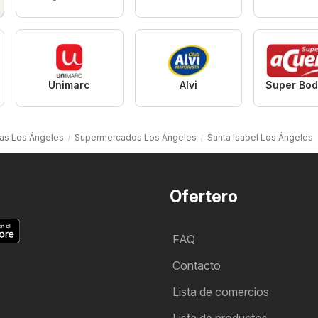
Unimarc
Alvi
tas Los Ángeles
Supermercados Los Ángeles
Santa Isabel Los Ángeles
Ofertero
FAQ
Contacto
Lista de comercios
Lista de productos