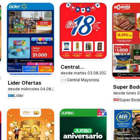
Central
desde martes 03.08.2026
Mayorista
.2026
Central Mayorista
Ofertas
Lider Ofertas
Super Bod
desde miércoles 04.08.2026
desde lunes 0
aCuenta O
Lider