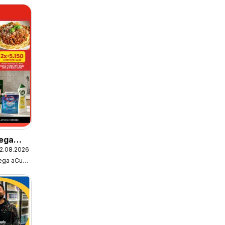
ega
2.08.2026
fertas
Super Bodega aCuenta