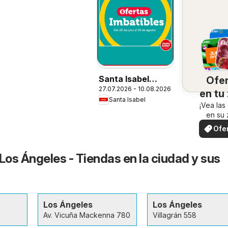
Santa Isabel
Ofe
27.07.2026 - 10.08.2026
Ofertas
en tu
Santa Isabel
¡Vea las
en su 
Ofe
loc
Los Ángeles - Tiendas en la ciudad y sus
Los Ángeles
Los Ángeles
Av. Vicuña Mackenna 780
Villagrán 558