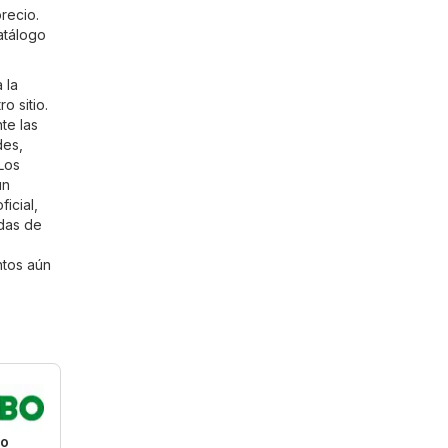
recio.
atálogo
 la
o sitio.
te las
des,
Los
ún
icial,
ndas de
ntos aún
o