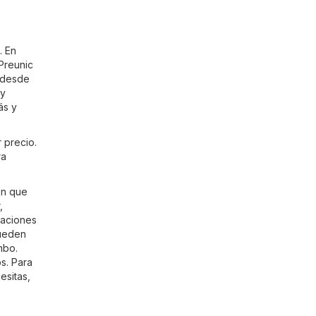
. En
Preunic
s desde
 y
ás y
 precio.
ra
ón que
,
caciones
pueden
mbo.
s. Para
esitas,