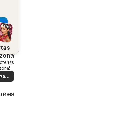
rtas
 zona
 ofertas
zona!
rtas
ales
dores