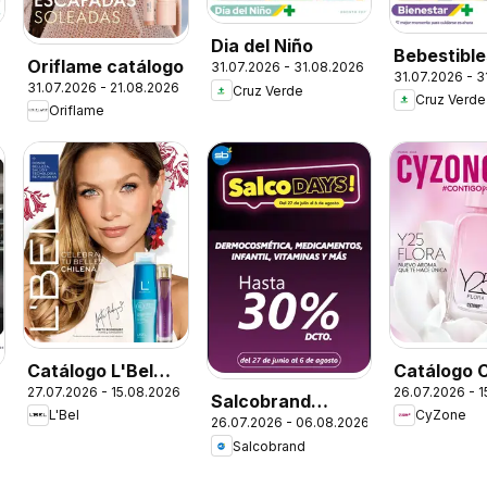
Dia del Niño
Bebestible
Oriflame catálogo
31.07.2026 - 31.08.2026
31.07.2026 - 
Snacks
31.07.2026 - 21.08.2026
Cruz Verde
Cruz Verde
Oriflame
Catálogo L'Bel
Catálogo 
27.07.2026 - 15.08.2026
26.07.2026 - 
Campaña 13
Campaña 
Salcobrand
L'Bel
CyZone
26.07.2026 - 06.08.2026
Ofertas
Salcobrand