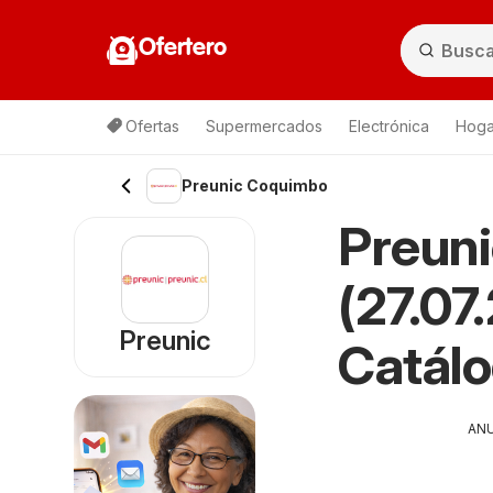
Ofertero
Ofertas
Supermercados
Electrónica
Hogar
Preunic Coquimbo
Preun
(27.07
Preunic
Catál
AN