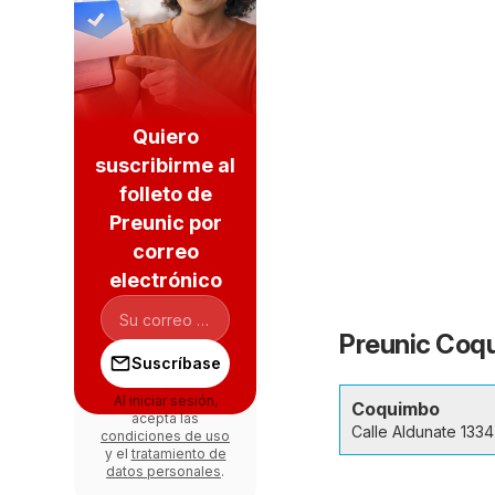
Quiero
suscribirme al
folleto de
Preunic por
correo
electrónico
Preunic Coqu
Suscríbase
Al iniciar sesión,
Coquimbo
acepta las
Calle Aldunate 1334
condiciones de uso
y el
tratamiento de
datos personales
.