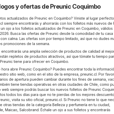
logos y ofertas de Preunic Coquimbo
etos actualizados de Preunic en Coquimbo? Viniste al lugar perfecto
cl
siempre encontrarás y ahorrarás con los folletos más nuevos de 
un ojo a los folletos actualizados de Preunic en Coquimbo, válido
8.2026. Busca las ofertas de Preunic desde la comodidad de tu casa
 con calma. Las ofertas son por tiempo limitado, así que no dudes m
es promociones de la semana.
encontrarás una amplia selección de productos de calidad al mejor
 están repletos de productos atractivos, así que tómate tu tiempo pa
 Preunic tiene para ofrecer en Coquimbo.
é hora abre Preunic Coquimbo? Puedes encontrar toda la informaci
estro sitio web, como en el sitio de la empresa,
preunic.cl
. Por favor
arios de apertura pueden cambiar durante los fines de semana, va
también tiene tiendas operativas en otras ciudades de Chile, como 
itio web siempre podrás buscar los nuevos folletos de Preunic Coqui
etos todos los días para que no te pierdas de los mejores descuento
unic, visita su sitio oficial,
preunic.cl
. Si Preunic no tiene lo que nec
e otras tiendas de la categoría
Belleza y perfumería
en tu ciudad,
de
,
Maicao
,
Salcobrand
. Échale un ojo a sus folletos y encontrarás