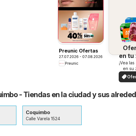
Ofe
Preunic Ofertas
en tu
27.07.2026 - 07.08.2026
¡Vea las
Preunic
en su 
Ofe
loc
imbo - Tiendas en la ciudad y sus alrede
Coquimbo
Calle Varela 1524