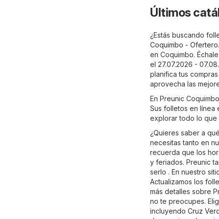
Últimos catá
¿Estás buscando foll
Coquimbo - Ofertero.
en Coquimbo. Échale 
el 27.07.2026 - 07.0
planifica tus compras
aprovecha las mejor
En Preunic Coquimbo 
Sus folletos en línea
explorar todo lo que
¿Quieres saber a qu
necesitas tanto en nu
recuerda que los hor
y feriados. Preunic 
serlo . En nuestro s
Actualizamos los foll
más detalles sobre Pre
no te preocupes. Elig
incluyendo
Cruz Ver