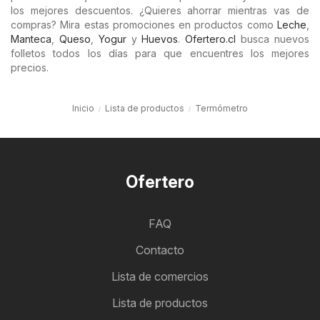
los mejores descuentos. ¿Quieres ahorrar mientras vas de
compras? Mira estas promociones en productos como
Leche
,
Manteca
,
Queso
,
Yogur
y
Huevos
.
Ofertero.cl
busca nuevos
folletos todos los días para que encuentres los mejores
precios.
Inicio
Lista de productos
Termómetro
Ofertero
FAQ
Contacto
Lista de comercios
Lista de productos