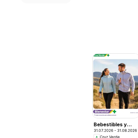
Bebestibles y
31.07.2026 - 31.08.2026
Snacks
Cruz Verde