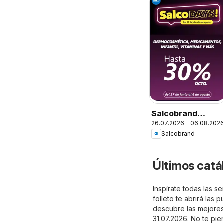
Salcobrand
26.07.2026 - 06.08.202
Ofertas
Salcobrand
Últimos catá
Inspírate todas las 
folleto te abrirá las
descubre las mejores 
31.07.2026. No te pi