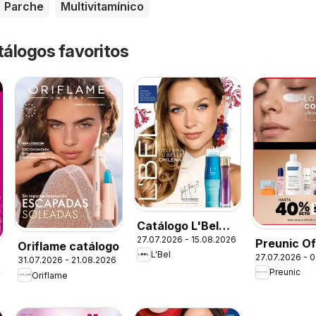
Parche
Multivitamínico
tálogos favoritos
Catálogo L'Bel
27.07.2026 - 15.08.2026
Campaña 13
Preunic O
Oriflame catálogo
L'Bel
27.07.2026 - 
31.07.2026 - 21.08.2026
Preunic
26
Oriflame