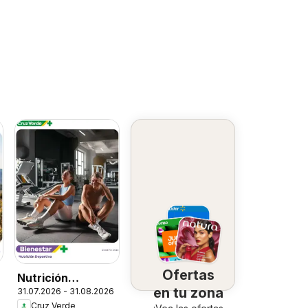
Ofertas
Nutrición
en tu zona
31.07.2026 - 31.08.2026
Deportiva
Cruz Verde