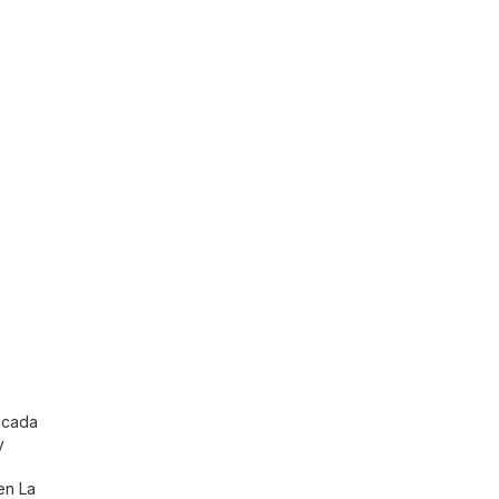
 cada
y
en La