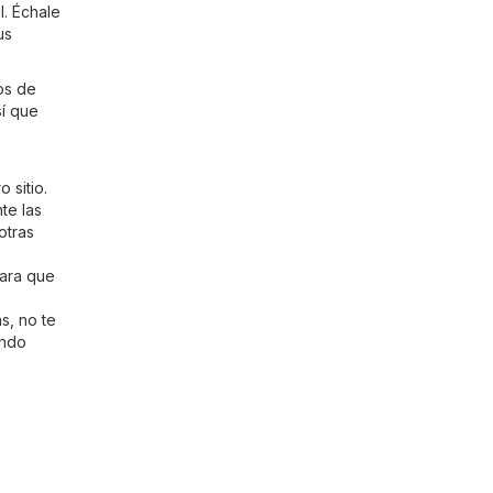
l. Échale
us
os de
sí que
o sitio.
te las
otras
para que
s, no te
endo