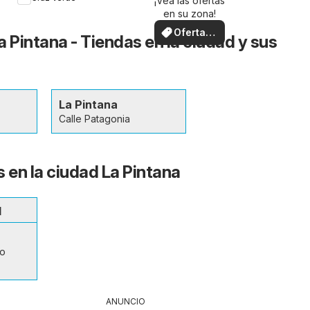
¡Vea las ofertas
en su zona!
Ofertas
 Pintana - Tiendas en la ciudad y sus
locales
La Pintana
Calle Patagonia
s en la ciudad La Pintana
d
lo
ANUNCIO