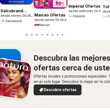
6
Imperial Ofertas
Tot
Salcobrand
desde miércoles 04.08.202
desd
Maicao Ofertas
desde viernes 06.08.2026
Ofertas
Imperial
T
desde jueves 05.08.2026
Salcobrand
Maicao
Descubra las mejore
ofertas cerca de ust
Ofertas locales y promociones especiales.
en un solo lugar. Descubre lo mejor en tu zon
Descubre ofertas