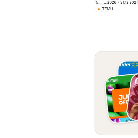
07.08.2026 - 31.12.202
– Chile
TEMU