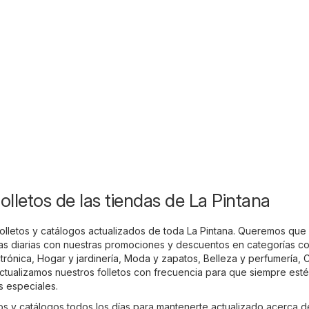
folletos de las tiendas de La Pintana
 folletos y catálogos actualizados de toda La Pintana. Queremos qu
as diarias con nuestras promociones y descuentos en categorías c
trónica
,
Hogar y jardinería
,
Moda y zapatos
,
Belleza y perfumería
,
C
Actualizamos nuestros folletos con frecuencia para que siempre estés
as especiales.
os y catálogos todos los días para mantenerte actualizado acerca d