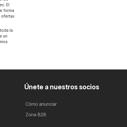
ec
. El
de forma
 ofertas
toda la
a un
timos
Únete a nuestros socios
Cómo anunciar
Zona B2B