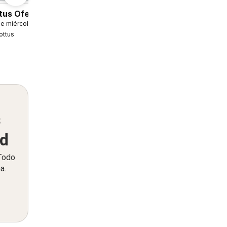
tus Ofertas
6
e miércoles 04.08.2026
ottus
s
ed
 Todo
a.