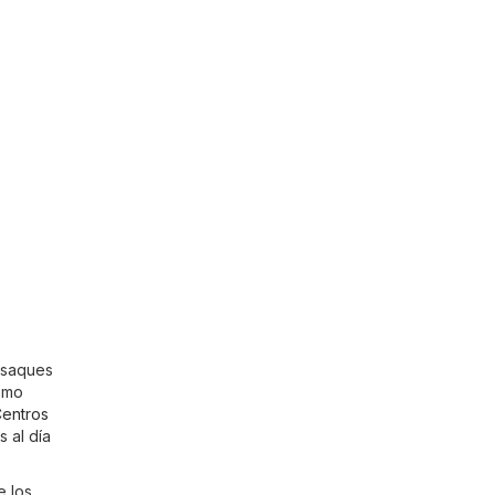
e saques
omo
entros
 al día
e los