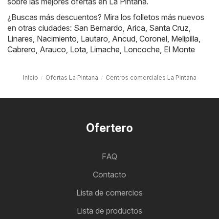
sobre las mejores ofertas en La Pintana.
¿Buscas más descuentos? Mira los folletos más nuevos
en otras ciudades:
San Bernardo
,
Arica
,
Santa Cruz
,
Linares
,
Nacimiento
,
Lautaro
,
Ancud
,
Coronel
,
Melipilla
,
Cabrero
,
Arauco
,
Lota
,
Limache
,
Loncoche
,
El Monte
Inicio
Ofertas La Pintana
Centros comerciales La Pintana
Ofertero
FAQ
Contacto
Lista de comercios
Lista de productos