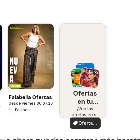
Ofertas
Falabella Ofertas
en tu
desde viernes 30.07.2026
7.2026
¡Vea las
zona
Falabella
ofertas en su
zona!
Ofertas
locales