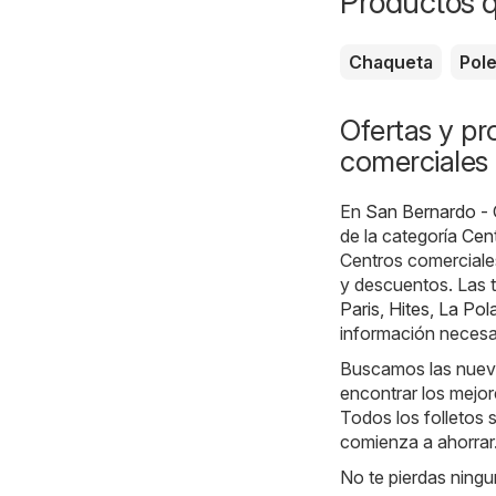
Productos 
Chaqueta
Pol
Ofertas y pr
comerciales
En
San Bernardo - 
de la categoría
Cen
Centros comerciale
y descuentos. Las 
Paris
,
Hites
,
La Pola
información necesar
Buscamos las nueva
encontrar los mejor
Todos los folletos 
comienza a ahorrar
No te pierdas ningu