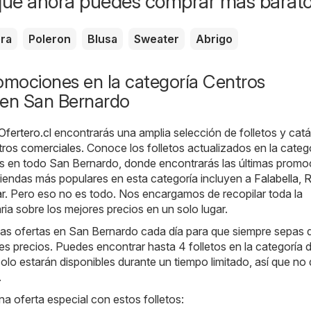
que ahora puedes comprar más barat
era
Poleron
Blusa
Sweater
Abrigo
omociones en la categoría Centros
 en San Bernardo
Ofertero.cl
encontrarás una amplia selección de folletos y cat
tros comerciales
. Conoce los folletos actualizados en la categ
s en todo San Bernardo, donde encontrarás las últimas promo
tiendas más populares en esta categoría incluyen a
Falabella
,
R
r
. Pero eso no es todo. Nos encargamos de recopilar toda la
ia sobre los mejores precios en un solo lugar.
s ofertas en San Bernardo cada día para que siempre sepas
es precios. Puedes encontrar hasta 4 folletos en la categoría d
solo estarán disponibles durante un tiempo limitado, así que no
.
na oferta especial con estos folletos: