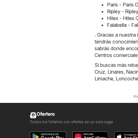
Paris - Paris
Ripley - Ripl
Hites - Hites
Falabella - F
. Gracias a nuestr
tendrás conocimien
sabrás donde encont
Centros comerciale
Si buscas más reba
Cruz
,
Linares
,
Naci
Limache
,
Loncoch
In
Ofertero
Todos los folletos con ofertas en un solo lugar