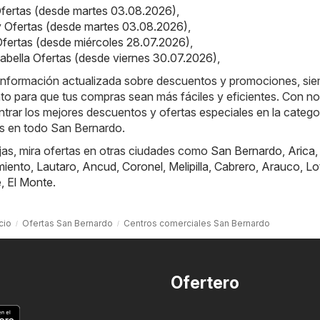
 Ofertas (desde martes 03.08.2026)
,
ey Ofertas (desde martes 03.08.2026)
,
 Ofertas (desde miércoles 28.07.2026)
,
alabella Ofertas (desde viernes 30.07.2026)
,
a información actualizada sobre descuentos y promociones, si
to para que tus compras sean más fáciles y eficientes. Con no
rar los mejores descuentos y ofertas especiales en la catego
s en todo San Bernardo.
jas, mira ofertas en otras ciudades como
San Bernardo
,
Arica
miento
,
Lautaro
,
Ancud
,
Coronel
,
Melipilla
,
Cabrero
,
Arauco
,
Lo
e
,
El Monte
.
icio
Ofertas San Bernardo
Centros comerciales San Bernardo
Ofertero