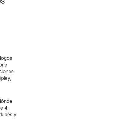
os
álogos
oría
ciones
ipley
,
 dónde
e 4.
 dudes y