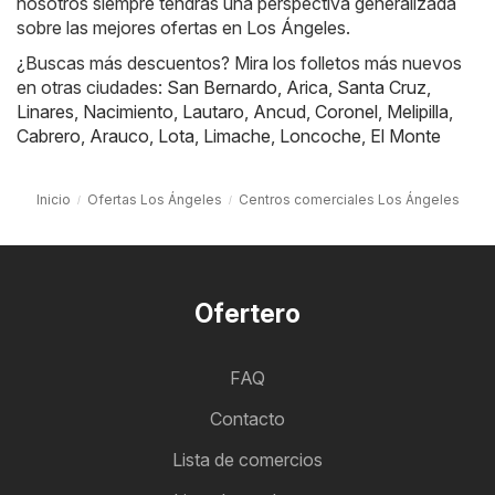
nosotros siempre tendrás una perspectiva generalizada
sobre las mejores ofertas en Los Ángeles.
¿Buscas más descuentos? Mira los folletos más nuevos
en otras ciudades:
San Bernardo
,
Arica
,
Santa Cruz
,
Linares
,
Nacimiento
,
Lautaro
,
Ancud
,
Coronel
,
Melipilla
,
Cabrero
,
Arauco
,
Lota
,
Limache
,
Loncoche
,
El Monte
Inicio
Ofertas Los Ángeles
Centros comerciales Los Ángeles
Ofertero
FAQ
Contacto
Lista de comercios