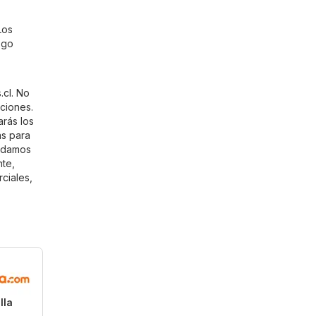
Los
ogo
.cl
. No
aciones.
arás los
as para
endamos
nte,
ciales
,
lla