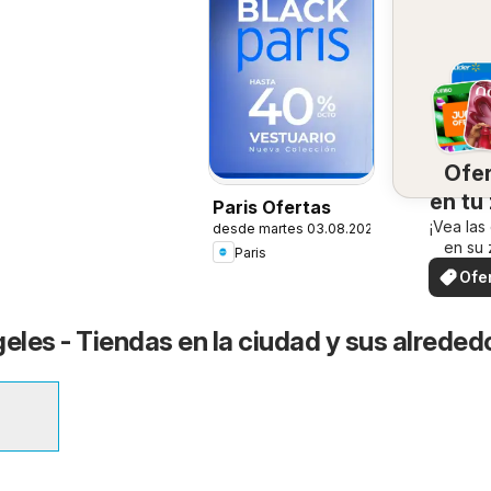
Ofe
en tu
Paris Ofertas
¡Vea las
desde martes 03.08.2026
en su 
Paris
Ofe
loc
geles - Tiendas en la ciudad y sus alreded
7