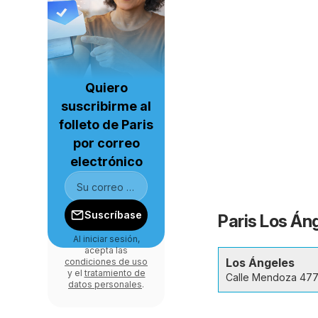
Quiero
suscribirme al
folleto de Paris
por correo
electrónico
Suscríbase
Paris Los Án
Al iniciar sesión,
acepta las
Los Ángeles
condiciones de uso
y el
tratamiento de
Calle Mendoza 47
datos personales
.