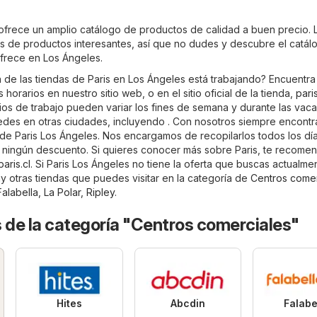
 ofrece un amplio catálogo de productos de calidad a buen precio. 
tos de productos interesantes, así que no dudes y descubre el catál
frece en Los Ángeles.
a de las tiendas de Paris en Los Ángeles está trabajando? Encuentra
horarios en nuestro sitio web, o en el sitio oficial de la tienda,
paris
ios de trabajo pueden variar los fines de semana y durante las vac
sedes en otras ciudades, incluyendo . Con nosotros siempre encontr
s de Paris Los Ángeles. Nos encargamos de recopilarlos todos los dí
 ningún descuento. Si quieres conocer más sobre Paris, te recom
paris.cl
. Si Paris Los Ángeles no tiene la oferta que buscas actualme
y otras tiendas que puedes visitar en la categoría de
Centros comer
Falabella
,
La Polar
,
Ripley
.
 de la categoría "Centros comerciales"
Hites
Abcdin
Falabe