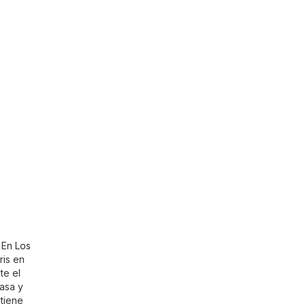
. En
Los
ris en
te el
asa y
 tiene