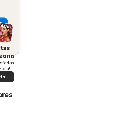
rtas
 zona
 ofertas
zona!
rtas
ales
ores