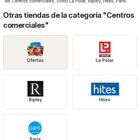
de
Centros comerciales
, como
La Polar
,
Ripley
,
Hites
,
Paris
.
Otras tiendas de la categoría "Centros
comerciales"
Ofertas
La Polar
Ripley
Hites
Paris