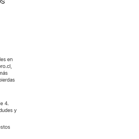
os
les en
ro.cl
,
 más
pierdas
e 4.
 dudes y
estos