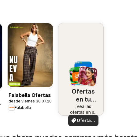
Ofertas
Falabella Ofertas
en tu
desde viernes 30.07.2026
7.2026
¡Vea las
zona
Falabella
ofertas en su
zona!
Ofertas
locales