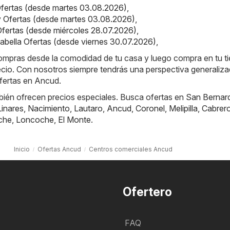
 Ofertas (desde martes 03.08.2026)
,
ey Ofertas (desde martes 03.08.2026)
,
 Ofertas (desde miércoles 28.07.2026)
,
alabella Ofertas (desde viernes 30.07.2026)
,
compras desde la comodidad de tu casa y luego compra en tu t
recio. Con nosotros siempre tendrás una perspectiva generaliz
ofertas en Ancud.
bién ofrecen precios especiales. Busca ofertas en
San Bernar
Linares
,
Nacimiento
,
Lautaro
,
Ancud
,
Coronel
,
Melipilla
,
Cabrer
che
,
Loncoche
,
El Monte
.
Inicio
Ofertas Ancud
Centros comerciales Ancud
Ofertero
FAQ