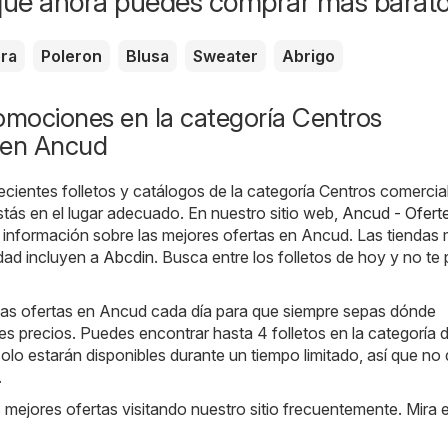
que ahora puedes comprar más barat
era
Poleron
Blusa
Sweater
Abrigo
omociones en la categoría Centros
 en Ancud
ecientes folletos y catálogos de la categoría Centros comercia
tás en el lugar adecuado. En nuestro sitio web,
Ancud - Oferte
 información sobre las mejores ofertas en Ancud. Las tiendas
dad incluyen a
Abcdin
. Busca entre los folletos de hoy y no te 
s ofertas en Ancud cada día para que siempre sepas dónde
es precios. Puedes encontrar hasta 4 folletos en la categoría d
solo estarán disponibles durante un tiempo limitado, así que no
.
s mejores ofertas visitando nuestro sitio frecuentemente. Mira 