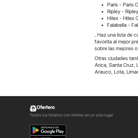
Paris - Paris
Ripley - Ripl
Hites - Hites
Falabella - F
. Haz una lista de 
favorita al mejor p
sobre las mejores 
Otras ciudades tam
Arica
,
Santa Cruz
,
Arauco
,
Lota
,
Lima
Ofertero
Todos los folletos con ofertas en un solo lugar