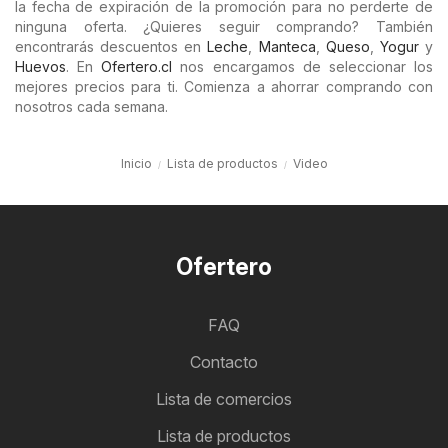
la fecha de expiración de la promoción para no perderte de
ninguna oferta. ¿Quieres seguir comprando? También
encontrarás descuentos en
Leche
,
Manteca
,
Queso
,
Yogur
y
Huevos
. En
Ofertero.cl
nos encargamos de seleccionar los
mejores precios para ti. Comienza a ahorrar comprando con
nosotros cada semana.
Inicio
Lista de productos
Video
Ofertero
FAQ
Contacto
Lista de comercios
Lista de productos