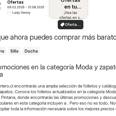
Ofertas
Ofertas
s
en tu
09.02.2026 - 31.08.2026
026
¡Vea las
zona
Lady Genny
ofertas en su
zona!
Ofertas
locales
que ahora puedes comprar más barat
na
Silla
Ducha
romociones en la categoría Moda y zapat
a
rtero.cl
encontrarás una amplia selección de folletos y catálog
apatos
. Conoce los folletos actualizados en la categoría Mod
 Pintana, donde encontrarás las últimas promociones y descu
ulares en esta categoría incluyen a . Pero eso no es todo. No
ilar toda la información necesaria sobre los mejores precios