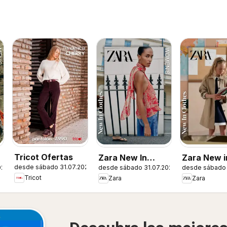
Tricot Ofertas
Zara New In
Zara New in
desde sábado 31.07.2026
026
desde sábado 31.07.2026
desde sábado 
Women
Tricot
Zara
Zara