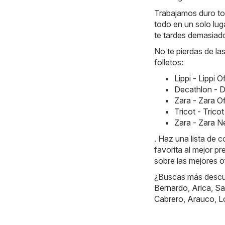
Trabajamos duro tod
todo en un solo luga
te tardes demasiad
No te pierdas de la
folletos:
Lippi - Lippi 
Decathlon - D
Zara - Zara O
Tricot - Tric
Zara - Zara 
. Haz una lista de 
favorita al mejor p
sobre las mejores o
¿Buscas más descue
Bernardo
,
Arica
,
Sa
Cabrero
,
Arauco
,
L