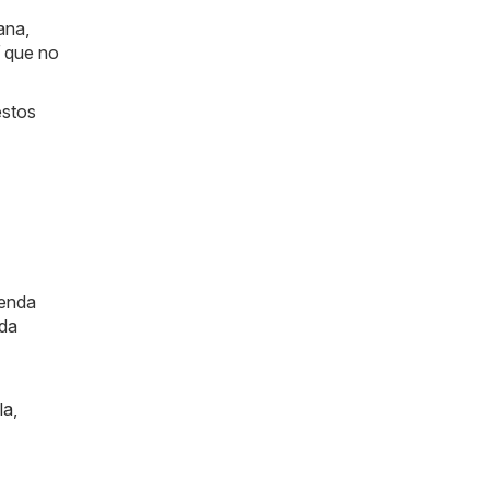
ana,
í que no
estos
ienda
ada
la
,