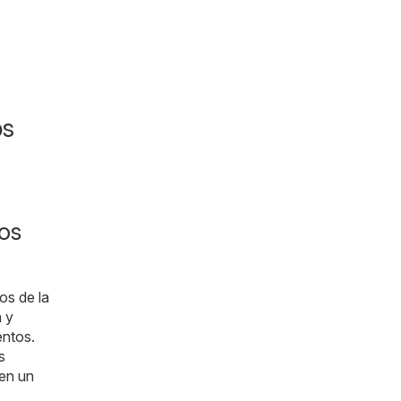
os
os
os de la
a y
entos.
s
 en un