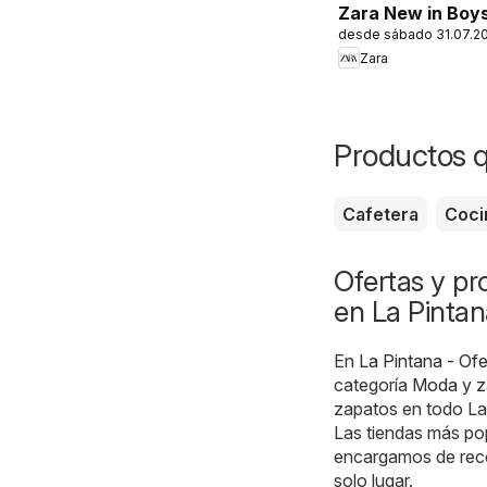
Zara New in Boy
desde sábado 31.07.2
Zara
Productos 
Cafetera
Coci
Ofertas y p
en La Pintan
En
La Pintana - Ofe
categoría
Moda y z
zapatos en todo La
Las tiendas más pop
encargamos de recop
solo lugar.