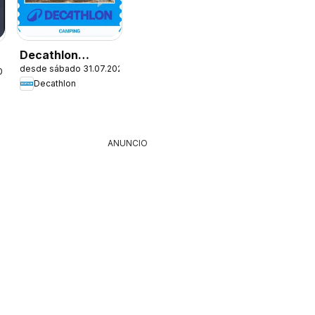
Decathlon
desde sábado 31.07.2026
Ofertas
026
Decathlon
ANUNCIO