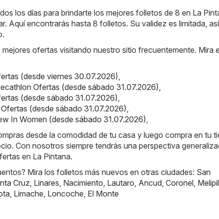
os los días para brindarte los mejores folletos de 8 en La Pint
r. Aquí encontrarás hasta 8 folletos. Su validez es limitada, as
o.
s mejores ofertas visitando nuestro sitio frecuentemente. Mira 
Ofertas (desde viernes 30.07.2026)
,
ecathlon Ofertas (desde sábado 31.07.2026)
,
fertas (desde sábado 31.07.2026)
,
ot Ofertas (desde sábado 31.07.2026)
,
New In Women (desde sábado 31.07.2026)
,
compras desde la comodidad de tu casa y luego compra en tu t
recio. Con nosotros siempre tendrás una perspectiva generaliz
fertas en La Pintana.
ntos? Mira los folletos más nuevos en otras ciudades:
San
nta Cruz
,
Linares
,
Nacimiento
,
Lautaro
,
Ancud
,
Coronel
,
Melipil
ota
,
Limache
,
Loncoche
,
El Monte