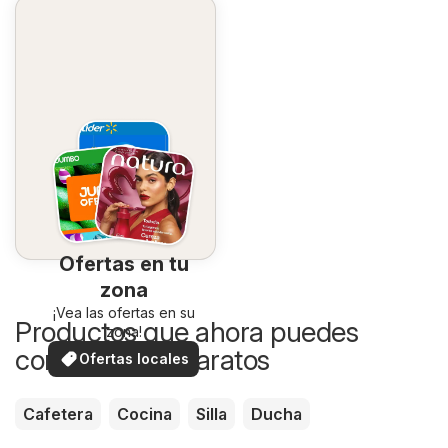
Ofertas en tu
zona
¡Vea las ofertas en su
Productos que ahora puedes
zona!
comprar más baratos
Ofertas locales
Cafetera
Cocina
Silla
Ducha