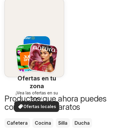
Ofertas en tu
zona
¡Vea las ofertas en su
Productos que ahora puedes
zona!
comprar más baratos
Ofertas locales
Cafetera
Cocina
Silla
Ducha