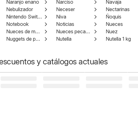
Naranjo enano
Narciso
Navaja
Nebulizador
Neceser
Nectarinas
Nintendo Switch
Niva
Ñoquis
Notebook
Noticias
Nueces
Nueces de macadamia
Nueces pecanas
Nuez
Nuggets de pollo
Nutella
Nutella 1 kg
escuentos y catálogos actuales