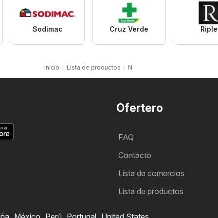
Sodimac
Cruz Verde
Riple
Inicio
Lista de productos
N
Ofertero
FAQ
Contacto
Lista de comercios
Lista de productos
aña
México
Perú
Portugal
United States