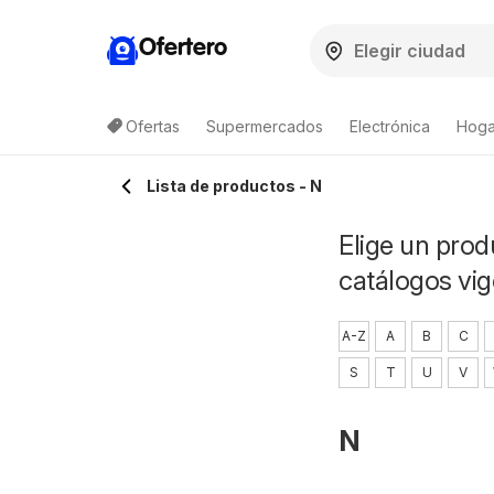
Ofertero
Ofertas
Supermercados
Electrónica
Hogar
Lista de productos
Lista de productos - N
Elige un prod
catálogos vig
A-Z
A
B
C
S
T
U
V
N