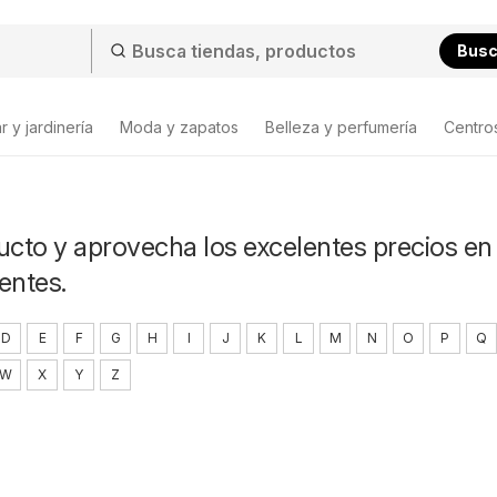
Bus
 y jardinería
Moda y zapatos
Belleza y perfumería
Centro
ucto y aprovecha los excelentes precios en 
entes.
D
E
F
G
H
I
J
K
L
M
N
O
P
Q
W
X
Y
Z