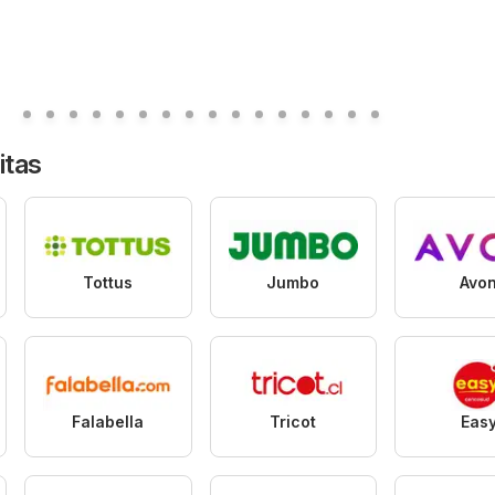
itas
Tottus
Jumbo
Avo
Falabella
Tricot
Eas