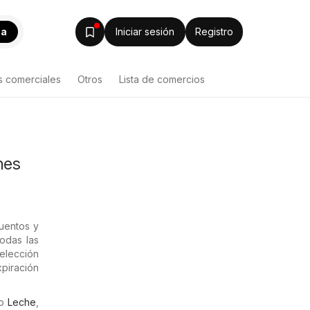
ca
Iniciar sesión
Registro
s comerciales
Otros
Lista de comercios
nes
uentos y
odas las
selección
piración
mo
Leche
,