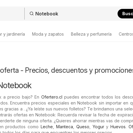
Bus
 y jardinería
Moda y zapatos
Belleza y perfumería
Centro
oferta - Precios, descuentos y promocione
 Notebook
 a precio bajo? En
Ofertero.cl
puedes encontrar todos los desc
ados. Encuentra precios especiales en Notebook sin importar en q
es gracias a . ¿Ya leíste sus nuevos folletos? Te brindamos una sel
trarás ofertas en Notebook: Recuerda revisar la fecha de expirac
rderte de ninguna oferta. ¿Quieres ahorrar mientras vas de compr
 en productos como
Leche
,
Manteca
,
Queso
,
Yogur
y
Huevos
.
Of
s todos los días para que encuentres los mejores precios.