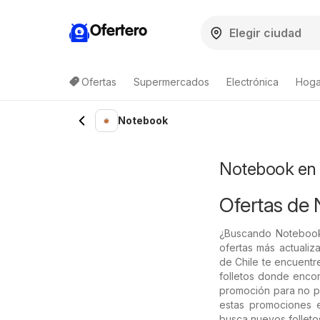
Ofertero
Ofertas
Supermercados
Electrónica
Hogar
Lista de productos
Notebook
Notebook en 
Ofertas de
¿Buscando Notebook
ofertas más actualiz
de Chile te encuentr
folletos donde encon
promoción para no pe
estas promociones
busca nuevos folleto