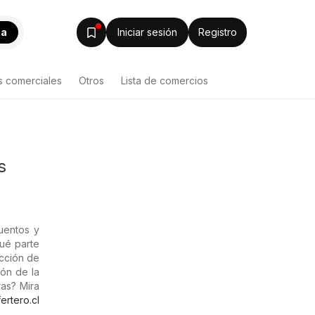
ca
Iniciar sesión
Registro
s comerciales
Otros
Lista de comercios
s
uentos y
ué parte
ección de
ión de la
as? Mira
ertero.cl