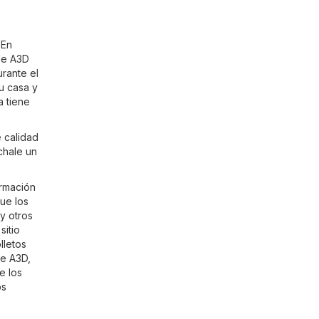
 En
de A3D
rante el
u casa y
a tiene
 calidad
chale un
ormación
que los
y otros
sitio
lletos
re A3D,
e los
os