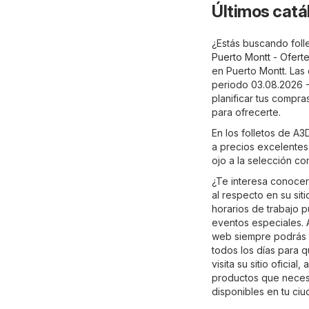
Últimos catá
¿Estás buscando folle
Puerto Montt - Oferte
en Puerto Montt. Las
periodo 03.08.2026 -
planificar tus compr
para ofrecerte.
En los folletos de A
a precios excelentes.
ojo a la selección c
¿Te interesa conocer
al respecto en su sit
horarios de trabajo 
eventos especiales. A
web siempre podrás b
todos los días para 
visita su sitio oficial,
a
productos que necesi
disponibles en tu ci