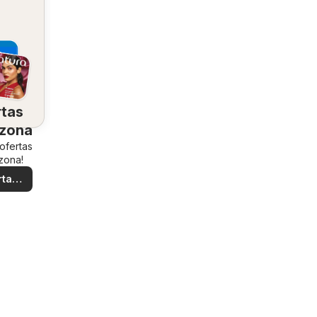
rtas
 zona
 ofertas
zona!
rtas
ales