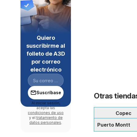
Quiero
suscribirme al
folleto de A3D
por correo
electrónico
Suscríbase
Otras tienda
Al iniciar sesión,
acepta las
Copec
condiciones de uso
y el
tratamiento de
datos personales
.
Puerto Montt