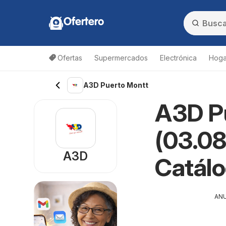
Ofertero
Ofertas
Supermercados
Electrónica
Hogar
A3D Puerto Montt
A3D Pu
(03.08
A3D
Catál
AN