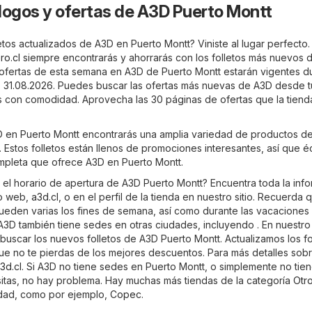
logos y ofertas de A3D Puerto Montt
tos actualizados de A3D en Puerto Montt? Viniste al lugar perfecto.
ro.cl
siempre encontrarás y ahorrarás con los folletos más nuevos 
 ofertas de esta semana en A3D de Puerto Montt estarán vigentes du
 31.08.2026. Puedes buscar las ofertas más nuevas de A3D desde t
as con comodidad. Aprovecha las 30 páginas de ofertas que la tiend
3D en Puerto Montt encontrarás una amplia variedad de productos de
 Estos folletos están llenos de promociones interesantes, así que é
ompleta que ofrece A3D en Puerto Montt.
 el horario de apertura de A3D Puerto Montt? Encuentra toda la inf
io web,
a3d.cl
, o en el perfil de la tienda en nuestro sitio. Recuerda 
pueden varias los fines de semana, así como durante las vacaciones 
3D también tiene sedes en otras ciudades, incluyendo . En nuestro 
uscar los nuevos folletos de A3D Puerto Montt. Actualizamos los fo
que no te pierdas de los mejores descuentos. Para más detalles sob
3d.cl
. Si A3D no tiene sedes en Puerto Montt, o simplemente no tien
tas, no hay problema. Hay muchas más tiendas de la categoría
Otr
udad, como por ejemplo,
Copec
.