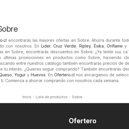
Sobre
o.cl
encontrarás las mejores ofertas en Sobre. Ahorra durante tod
do con nosotros. En
Lider
,
Cruz Verde
,
Ripley
,
Ésika
,
Oriflame
y
as en Sobre, encontrarás descuentos en Sobre. ¿Ya leíste sus ca´
as últimas promociones en productos como Sobre, haciendo cli
 Buscando entre nuestros catálogo también encontrarás precios de 
de tu interés. ¿Quieres seguir comprando? También encontrarás de
Queso
,
Yogur
y
Huevos
. En
Ofertero.cl
nos encargamos de selecci
 ti. Comienza a ahorrar comprando con nosotros cada semana.
Inicio
Lista de productos
Sobre
Ofertero