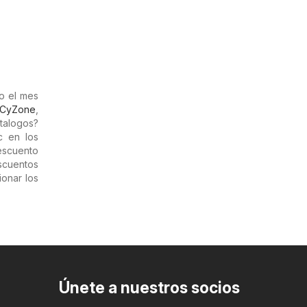
o el mes
CyZone
,
talogos?
c en los
descuento
scuentos
onar los
Únete a nuestros socios