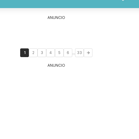
ANUNCIO
...
1
2
3
4
5
6
33
ANUNCIO