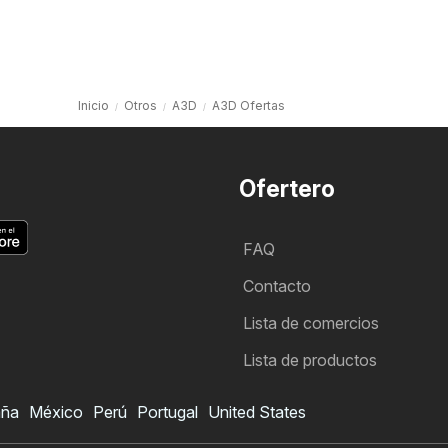
Inicio
Otros
A3D
A3D Ofertas
Ofertero
FAQ
Contacto
Lista de comercios
Lista de productos
aña
México
Perú
Portugal
United States