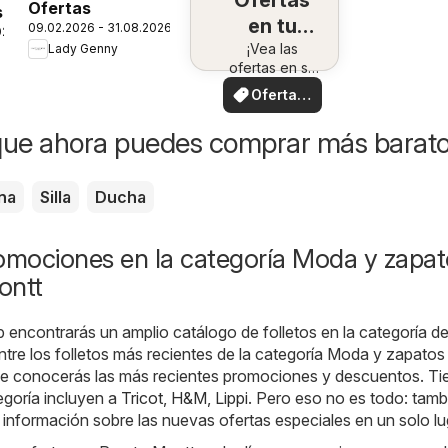
Ofertas
Ofertas
s
en tu
09.02.2026 - 31.08.2026
026
¡Vea las
zona
Lady Genny
ofertas en su
zona!
Ofertas
locales
que ahora puedes comprar más barat
na
Silla
Ducha
romociones en la categoría Moda y zapat
ontt
b encontrarás un amplio catálogo de folletos en la categoría d
ntre los folletos más recientes de la categoría Moda y zapatos
e conocerás las más recientes promociones y descuentos. Ti
egoría incluyen a
Tricot
,
H&M
,
Lippi
. Pero eso no es todo: tamb
 información sobre las nuevas ofertas especiales en un solo lu