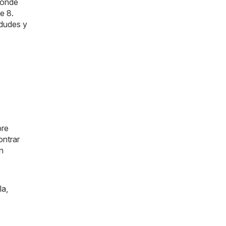
dónde
e 8.
 dudes y
pre
ntrar
n
la
,