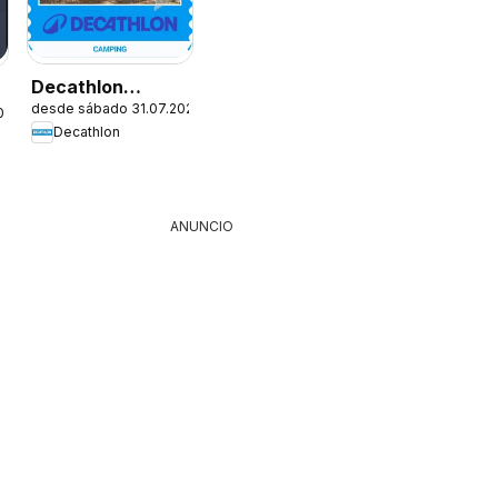
Decathlon
desde sábado 31.07.2026
Ofertas
026
Decathlon
ANUNCIO