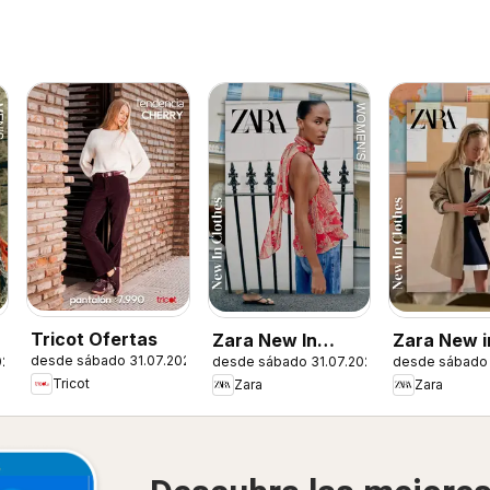
Tricot Ofertas
Zara New In
Zara New in
desde sábado 31.07.2026
026
desde sábado 31.07.2026
desde sábado 
Women
Tricot
Zara
Zara