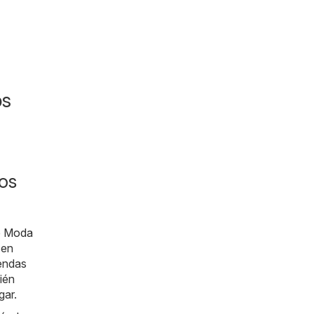
os
os
e
Moda
 en
endas
ién
gar.