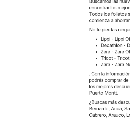
Buscamos las nueva
encontrar los mejor
Todos los folletos 
comienza a ahorrar
No te pierdas ningu
Lippi - Lippi 
Decathlon - D
Zara - Zara O
Tricot - Tric
Zara - Zara 
. Con la informaci
podrás comprar de
los mejores descue
Puerto Montt.
¿Buscas más descue
Bernardo
,
Arica
,
Sa
Cabrero
,
Arauco
,
L