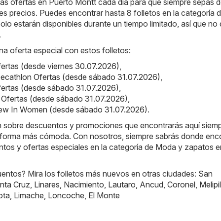
s ofertas en Puerto Montt cada día para que siempre sepas 
es precios. Puedes encontrar hasta 8 folletos en la categoría d
solo estarán disponibles durante un tiempo limitado, así que no
.
na oferta especial con estos folletos:
Ofertas (desde viernes 30.07.2026)
,
ecathlon Ofertas (desde sábado 31.07.2026)
,
fertas (desde sábado 31.07.2026)
,
ot Ofertas (desde sábado 31.07.2026)
,
New In Women (desde sábado 31.07.2026)
.
ón sobre descuentos y promociones que encontrarás aquí siem
 forma más cómoda. Con nosotros, siempre sabrás donde enco
ntos y ofertas especiales en la categoría de Moda y zapatos e
ntos? Mira los folletos más nuevos en otras ciudades:
San
nta Cruz
,
Linares
,
Nacimiento
,
Lautaro
,
Ancud
,
Coronel
,
Melipil
ota
,
Limache
,
Loncoche
,
El Monte