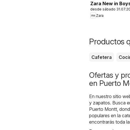
Zara New in Boy
desde sábado 31.07.2
Zara
Productos 
Cafetera
Coci
Ofertas y p
en Puerto M
En nuestro sitio we
y zapatos
. Busca e
Puerto Montt, dond
populares en la cat
encontrarás toda la