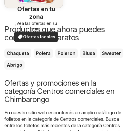
Ofertas en tu
zona
¡Vea las ofertas en su
Productos que ahora puedes
zona!
comprar más baratos
Ofertas locales
Chaqueta
Polera
Poleron
Blusa
Sweater
Abrigo
Ofertas y promociones en la
categoría Centros comerciales en
Chimbarongo
En nuestro sitio web encontrarás un amplio catálogo de
folletos en la categoría de
Centros comerciales
. Busca
entre los folletos más recientes de la categoría Centros