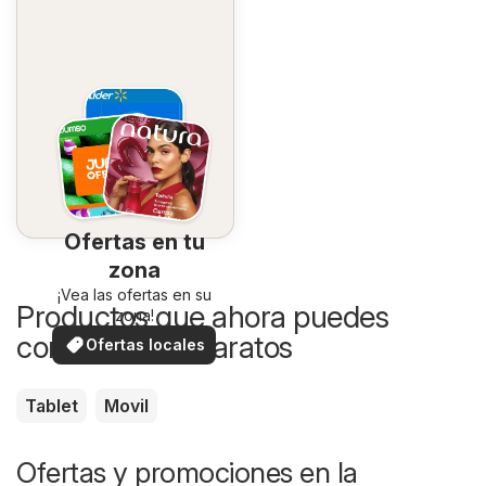
Ofertas en tu
zona
¡Vea las ofertas en su
Productos que ahora puedes
zona!
comprar más baratos
Ofertas locales
Tablet
Movil
Ofertas y promociones en la