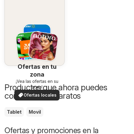
Ofertas en tu
zona
¡Vea las ofertas en su
Productos que ahora puedes
zona!
comprar más baratos
Ofertas locales
Tablet
Movil
Ofertas y promociones en la