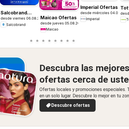
6
Imperial Ofertas
Tot
Salcobrand
desde miércoles 04.08.202
desd
Maicao Ofertas
desde viernes 06.08.2026
Ofertas
Imperial
T
desde jueves 05.08.2026
Salcobrand
Maicao
Descubra las mejore
ofertas cerca de ust
Ofertas locales y promociones especiales.
en un solo lugar. Descubre lo mejor en tu zon
Descubre ofertas