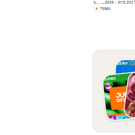
07.08.2026 - 31.12.202
– Chile
TEMU