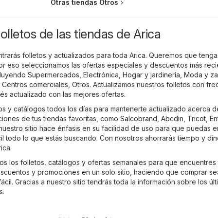
Otras tiendas Otros
olletos de las tiendas de Arica
ntrarás folletos y actualizados para toda Arica. Queremos que teng
por eso seleccionamos las ofertas especiales y descuentos más rec
ncluyendo
Supermercados
,
Electrónica
,
Hogar y jardinería
,
Moda y za
,
Centros comerciales
,
Otros
. Actualizamos nuestros folletos con fr
és actualizado con las mejores ofertas.
os y catálogos todos los días para mantenerte actualizado acerca d
iones de tus tiendas favoritas, como
Salcobrand
,
Abcdin
,
Tricot
,
En
 nuestro sitio hace énfasis en su facilidad de uso para que puedas e
cil todo lo que estás buscando. Con nosotros ahorrarás tiempo y di
ica.
os los folletos, catálogos y ofertas semanales para que encuentres 
scuentos y promociones en un solo sitio, haciendo que comprar se
il. Gracias a nuestro sitio tendrás toda la información sobre los úl
s.