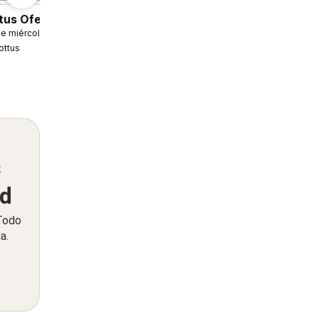
tus Ofertas
6
e miércoles 04.08.2026
ottus
s
ed
 Todo
a.