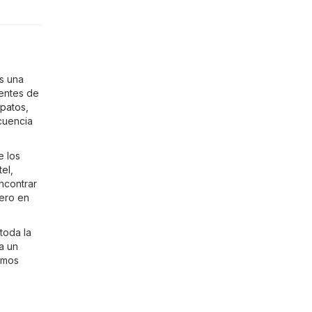
as una
ientes de
patos
,
ecuencia
e los
tel
,
ncontrar
nero en
toda la
a un
timos