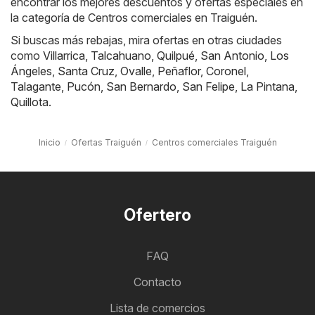
encontrar los mejores descuentos y ofertas especiales en
la categoría de Centros comerciales en Traiguén.
Si buscas más rebajas, mira ofertas en otras ciudades
como
Villarrica
,
Talcahuano
,
Quilpué
,
San Antonio
,
Los
Ángeles
,
Santa Cruz
,
Ovalle
,
Peñaflor
,
Coronel
,
Talagante
,
Pucón
,
San Bernardo
,
San Felipe
,
La Pintana
,
Quillota
.
Inicio
Ofertas Traiguén
Centros comerciales Traiguén
Ofertero
FAQ
Contacto
Lista de comercios