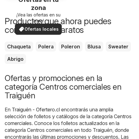
zona
¡Vea las ofertas en su
Productos que ahora puedes
zona!
comprar más baratos
Ofertas locales
Chaqueta
Polera
Poleron
Blusa
Sweater
Abrigo
Ofertas y promociones en la
categoría Centros comerciales en
Traiguén
En
Traiguén - Ofertero.cl
encontrarás una amplia
selección de folletos y catálogos de la categoría
Centros
comerciales
. Conoce los folletos actualizados en la
categoría Centros comerciales en todo Traiguén, donde
encontrarás las últimas promociones y descuentos. Las