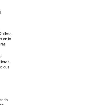
n
e
uillota,
s en la
arás
r
lletos.
lo que
ienda