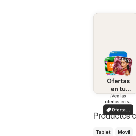
Ofertas
en tu
¡Vea las
zona
ofertas en su
zona!
Ofertas
Productos 
locales
Tablet
Movil