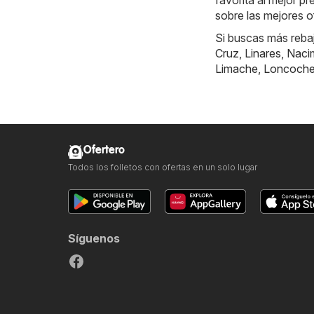
favorita al mejor p
sobre las mejores of
Si buscas más reba
Cruz
,
Linares
,
Naci
Limache
,
Loncoch
Ofertero
Todos los folletos con ofertas en un solo lugar
Síguenos