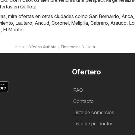
recio. Con nosotros siempre tendrás una perspectiva generaliz
ertas en Quillota.
jas, mira ofertas en otras ciudades como
San Bernardo
,
Arica
miento
,
Lautaro
,
Ancud
,
Coronel
,
Melipilla
,
Cabrero
,
Arauco
,
Lo
e
,
El Monte
.
Inicio
Ofertas Quillota
Electrónica Quillota
Ofertero
FAQ
Contacto
Lista de comercios
Lista de productos