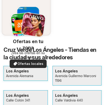
Ofertas en tu
zona
Cruz Verde Los Ángeles - Tiendas en
¡Vea las ofertas en su
la ciudad y sus alrededores
zona!
Ofertas locales
Los Ángeles
Los Ángeles
Avenida Alemania
Avenida Guillermo Marconi
1196
Los Ángeles
Los Ángeles
Calle Colón 341
Calle Valdivia 440