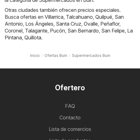
Otras ciudades también ofrecen precios especiales.
Busca ofertas en
Villarrica
,
Talcahuano
,
Quilpué
,
San
Antonio
,
Los Ángeles
,
Santa Cruz
,
Ovalle
,
Peñaflor
,
Coronel
,
Talagante
,
Pucón
,
San Bernardo
,
San Felipe
,
La
Pintana
,
Quillota
.
Inicio
Ofertas Buin
Supermercados Buin
Ofertero
FAQ
Contacto
Lista de comercios