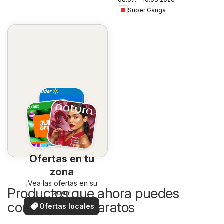
Super Ganga
Ofertas en tu
zona
¡Vea las ofertas en su
Productos que ahora puedes
zona!
comprar más baratos
Ofertas locales