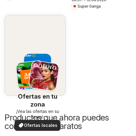
Super Ganga
Ofertas en tu
zona
¡Vea las ofertas en su
Productos que ahora puedes
zona!
comprar más baratos
Ofertas locales